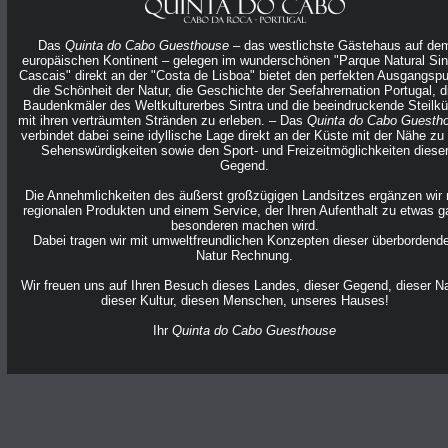
Das
Quinta do Cabo Guesthouse
– das westlichste Gästehaus auf de
europäischen Kontinent – gelegen im wunderschönen "Parque Natural Sin
Cascais" direkt an der "Costa de Lisboa" bietet den perfekten Ausgangspu
die Schönheit der Natur, die Geschichte der See­fah­rer­nation Portugal, d
Baudenkmäler des Welt­kultur­erbes Sintra und die beeindruckende Steilk
mit ihren ver­träum­ten Strän­den zu er­le­ben. – Das
Quinta do Cabo Guesth
verbindet dabei seine idyllische Lage direkt an der Küste mit der Nähe zu
Sehenswürdigkeiten sowie den Sport- und Frei­zeit­möglich­keiten diese
Gegend.
Die Annehmlichkeiten des äußerst großzügigen Landsitzes ergänzen wir 
regionalen Produkten und einem Service, der Ihren Aufenthalt zu etwas 
besonderen machen wird.
Dabei tragen wir mit um­welt­freund­lichen Konzepten dieser überbordend
Natur Rechnung.
Wir freuen uns auf Ihren Besuch dieses Landes, dieser Gegend, dieser Na
dieser Kultur, diesen Menschen, unseres Hauses!
Ihr
Quinta do Cabo Guesthouse